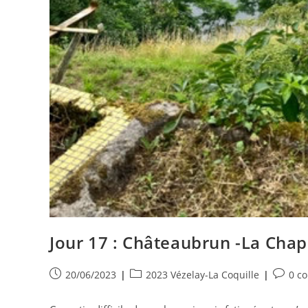
Jour 17 : Châteaubrun -La Chap
Publication
Post
Commen
20/06/2023
2023 Vézelay-La Coquille
0 c
publiée :
category:
de
la