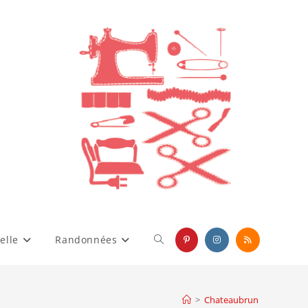
elle
Randonnées
Toggle
website
>
Chateaubrun