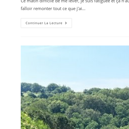
Ce matin difficile de me lever, je suis fatiguée et ça 
publicat
falloir remonter tout ce que j'ai…
Jour
Continuer La Lecture
17
:
Châteaubrun
-
La
Chapelle
Baloue