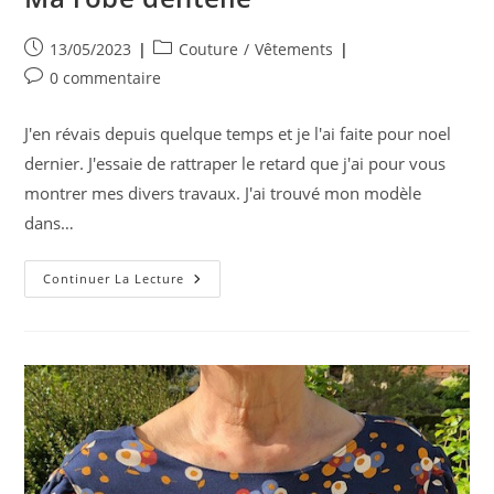
Publication
Post
13/05/2023
Couture
/
Vêtements
publiée :
category:
Commentaires
0 commentaire
de
la
J'en révais depuis quelque temps et je l'ai faite pour noel
publication :
dernier. J'essaie de rattraper le retard que j'ai pour vous
montrer mes divers travaux. J'ai trouvé mon modèle
dans…
Ma
Continuer La Lecture
Robe
Dentelle