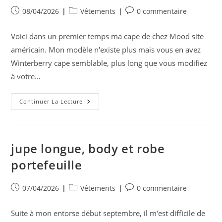
Publication
Post
Commentaires
08/04/2026
Vêtements
0 commentaire
publiée :
category:
de
la
Voici dans un premier temps ma cape de chez Mood site
publication :
américain. Mon modèle n'existe plus mais vous en avez
Winterberry cape semblable, plus long que vous modifiez
à votre…
Gilet
Continuer La Lecture
Tivoli,
Cape
Mood
Et
Tops
Scammit
jupe longue, body et robe
portefeuille
Publication
Post
Commentaires
07/04/2026
Vêtements
0 commentaire
publiée :
category:
de
la
Suite à mon entorse début septembre, il m'est difficile de
publication :