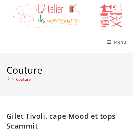
Skip
to
content
Menu
Couture
>
Couture
Gilet Tivoli, cape Mood et tops
Scammit