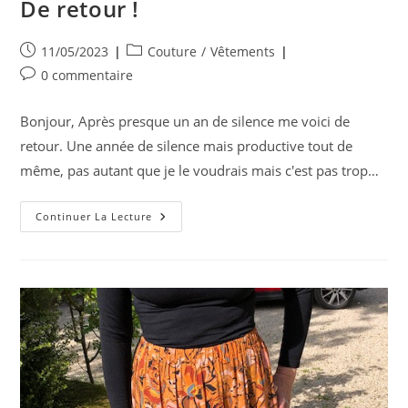
De retour !
Publication
Post
11/05/2023
Couture
/
Vêtements
publiée :
category:
Commentaires
0 commentaire
de
la
Bonjour, Après presque un an de silence me voici de
publication :
retour. Une année de silence mais productive tout de
même, pas autant que je le voudrais mais c'est pas trop…
De
Continuer La Lecture
Retour
!