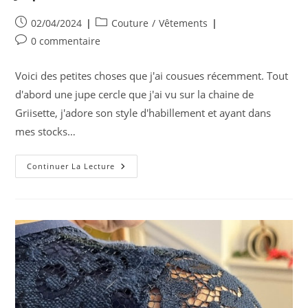
Publication
Post
02/04/2024
Couture
/
Vêtements
publiée :
category:
Commentaires
0 commentaire
de
la
Voici des petites choses que j'ai cousues récemment. Tout
publication :
d'abord une jupe cercle que j'ai vu sur la chaine de
Griisette, j'adore son style d'habillement et ayant dans
mes stocks…
Jupe
Continuer La Lecture
Griisette
Et
Robe
Fauve