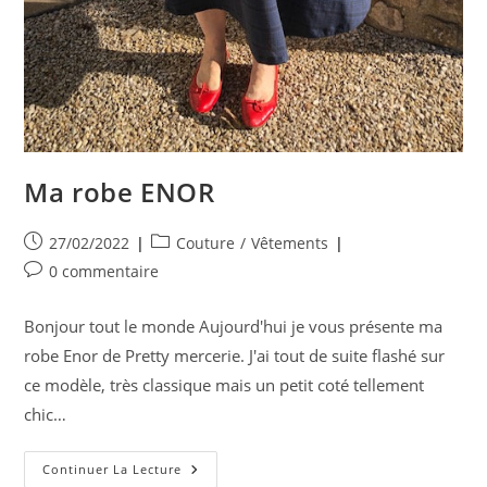
Ma robe ENOR
Publication
Post
27/02/2022
Couture
/
Vêtements
publiée :
category:
Commentaires
0 commentaire
de
la
Bonjour tout le monde Aujourd'hui je vous présente ma
publication :
robe Enor de Pretty mercerie. J'ai tout de suite flashé sur
ce modèle, très classique mais un petit coté tellement
chic…
Ma
Continuer La Lecture
Robe