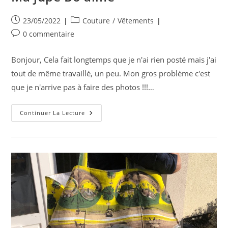
Publication
Post
23/05/2022
Couture
/
Vêtements
publiée :
category:
Commentaires
0 commentaire
de
la
Bonjour, Cela fait longtemps que je n'ai rien posté mais j'ai
publication :
tout de même travaillé, un peu. Mon gros problème c'est
que je n'arrive pas à faire des photos !!!…
Ma
Continuer La Lecture
Jupe
Bo
Aime