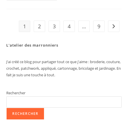
ENOR
1
2
3
4
…
9
Aller à 
L'atelier des marronniers
J'ai créé ce blog pour partager tout ce que j'aime : broderie, couture,
crochet, patchwork, appliqué, cartonnage, bricolage et jardinage. En
fait je suis une touche à tout.
Rechercher
RECHERCHER