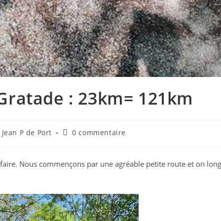
a Gratade : 23km= 121km
Commentaires
 Jean P de Port
0 commentaire
de
la
publication :
e faire. Nous commençons par une agréable petite route et on lon