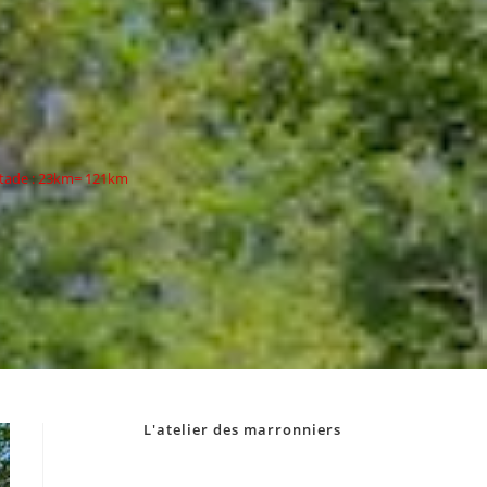
search
ratade : 23km= 121km
L'atelier des marronniers