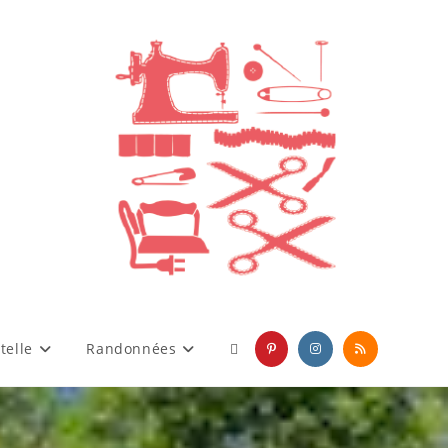
telle
Randonnées
Toggle
website