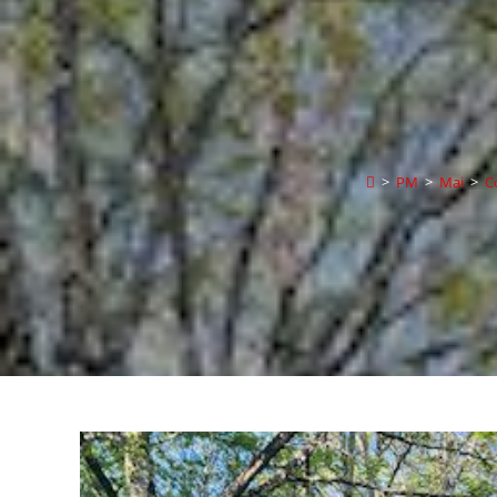
>
PM
>
Mai
>
C