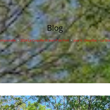
Blog
ompostelle
>
2024 La Coquille-St Jean P de Port
>
Jour 6 : Douzillac – La G