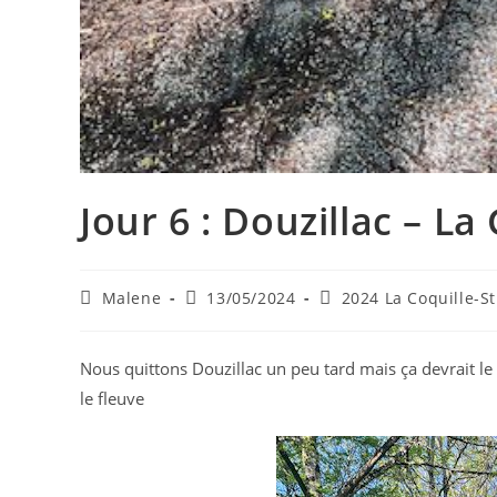
Jour 6 : Douzillac – L
Auteur/autrice
Publication
Post
Malene
13/05/2024
2024 La Coquille-St
de
publiée :
category:
la
publication :
Nous quittons Douzillac un peu tard mais ça devrait l
le fleuve