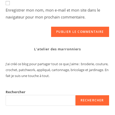
de
comment
votre
Enregistrer mon nom, mon e-mail et mon site dans le
site
navigateur pour mon prochain commentaire.
(facultatif)
L'atelier des marronniers
J'ai créé ce blog pour partager tout ce que j'aime : broderie, couture,
crochet, patchwork, appliqué, cartonnage, bricolage et jardinage. En
fait je suis une touche à tout.
Rechercher
RECHERCHER