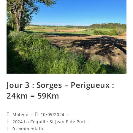
Jour 3 : Sorges – Perigueux :
24km = 59Km
Auteur/autrice
Publication
Malene
10/05/2024
de
publiée :
Post
2024 La Coquille-St Jean P de Port
la
category:
Commentaires
0 commentaire
publication :