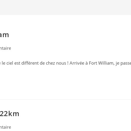
iam
es
taire
le ciel est différent de chez nous ! Arrivée à Fort William, je pass
 22km
es
taire