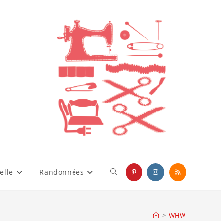
elle
Randonnées
Toggle
website
>
WHW