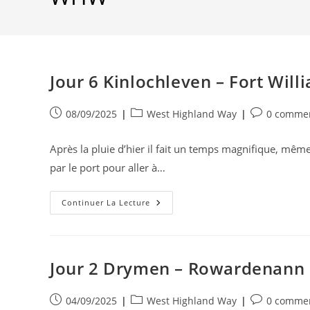
Jour 6 Kinlochleven – Fort Will
Publication
Post
Commentair
08/09/2025
West Highland Way
0 commen
publiée :
category:
de
la
Après la pluie d’hier il fait un temps magnifique, même 
publication :
par le port pour aller à…
Jour
Continuer La Lecture
6
Kinlochleven
–
Fort
William
Jour 2 Drymen – Rowardenann
Publication
Post
Commentair
04/09/2025
West Highland Way
0 commen