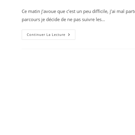
publiée :
category:
de
la
Ce matin j’avoue que c’est un peu difficile, j’ai mal par
publication :
parcours je décide de ne pas suivre les…
Jour
Continuer La Lecture
2
Drymen
–
Rowardenann
22km