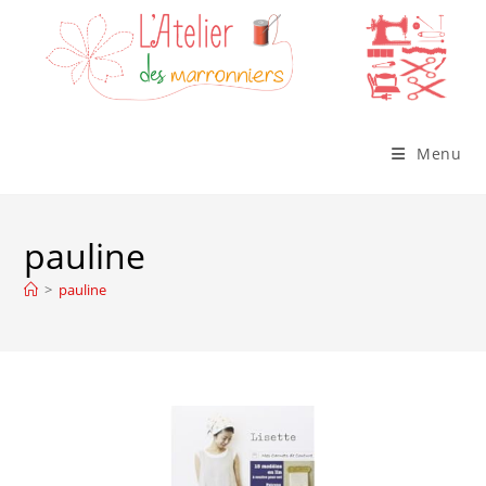
Skip
to
content
Menu
pauline
>
pauline