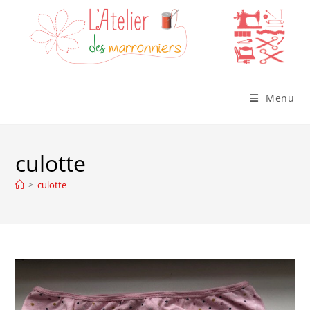
Skip
to
content
Menu
culotte
>
culotte