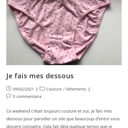
Je fais mes dessous
Publication
Post
09/02/2021
Couture
/
Vêtements
publiée :
category:
Commentaires
0 commentaire
de
la
Ce weekend c'était toujours couture et oui, je fais mes
publication :
dessous pour parodier un site que beaucoup d'entre vous
doivent connaitre. Cela fait déjà quelque temps que je