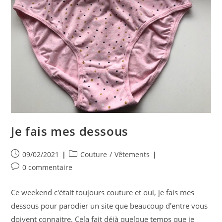
Je fais mes dessous
Publication
Post
09/02/2021
Couture
/
Vêtements
publiée :
category:
Commentaires
0 commentaire
de
la
Ce weekend c'était toujours couture et oui, je fais mes
publication :
dessous pour parodier un site que beaucoup d'entre vous
doivent connaitre. Cela fait déjà quelque temps que je