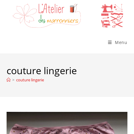
Skip
to
content
Menu
couture lingerie
>
couture lingerie