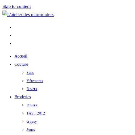
Skip to content
Accueil
Couture
Sacs
Vêtements
Divers
Broderies
Divers
TAST 2012
Gypsy
Jours