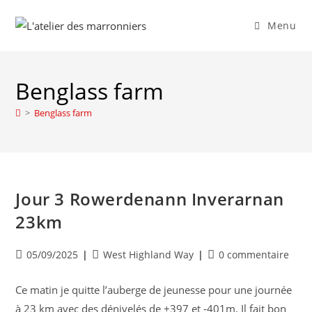
Skip
to
Menu
content
Benglass farm
>
Benglass farm
Jour 3 Rowerdenann Inverarnan
23km
Publication
Post
Commentaires
05/09/2025
West Highland Way
0 commentaire
publiée :
category:
de
la
Ce matin je quitte l’auberge de jeunesse pour une journée
publication :
à 23 km avec des dénivelés de +397 et -401m. Il fait bon