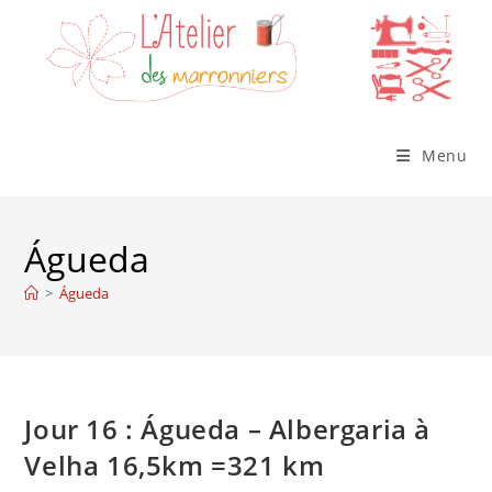
Skip
to
content
Menu
Águeda
>
Águeda
Jour 16 : Águeda – Albergaria à
Velha 16,5km =321 km