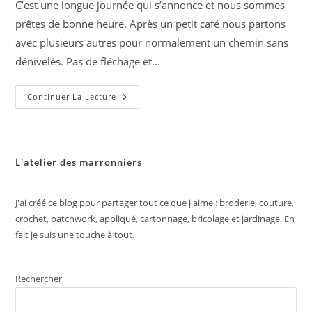
C’est une longue journée qui s’annonce et nous sommes
publication :
prêtes de bonne heure. Après un petit café nous partons
avec plusieurs autres pour normalement un chemin sans
dénivelés. Pas de fléchage et…
Jour
Continuer La Lecture
15
:
Sernadelo
–
Águeda
24,5km=
L'atelier des marronniers
304,5
Km
J'ai créé ce blog pour partager tout ce que j'aime : broderie, couture,
crochet, patchwork, appliqué, cartonnage, bricolage et jardinage. En
fait je suis une touche à tout.
Rechercher