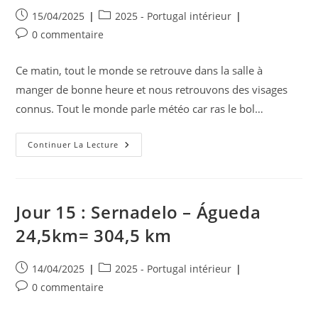
Publication
Post
15/04/2025
2025 - Portugal intérieur
publiée :
category:
Commentaires
0 commentaire
de
la
Ce matin, tout le monde se retrouve dans la salle à
publication :
manger de bonne heure et nous retrouvons des visages
connus. Tout le monde parle météo car ras le bol…
Jour
Continuer La Lecture
16
:
Águeda
–
Albergaria
À
Jour 15 : Sernadelo – Águeda
Velha
16,5km
24,5km= 304,5 km
=321
Km
Publication
Post
14/04/2025
2025 - Portugal intérieur
publiée :
category:
Commentaires
0 commentaire
de
la