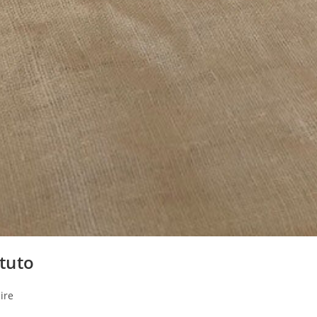
 tuto
ire