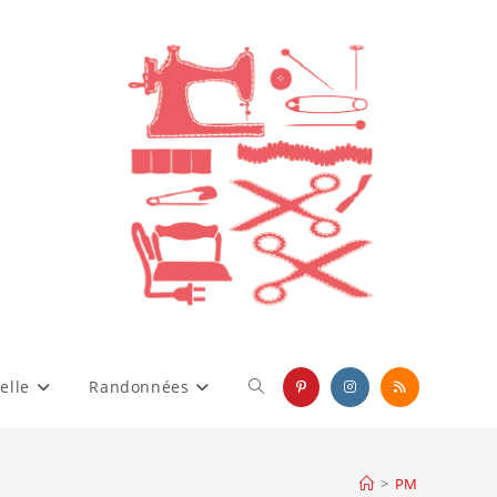
elle
Randonnées
Toggle
website
>
PM