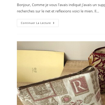
la
Bonjour, Comme je vous l'avais indiqué j'avais un sup
publication :
recherches sur le net et reflexions voici le mien. Il…
Support
Continuer La Lecture
De
Cartes
À
Jouer
Avec
Tuto