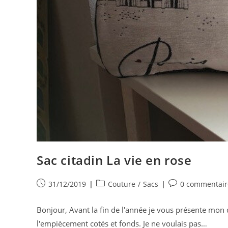
Sac citadin La vie en rose
Publication
Post
Commentaires
31/12/2019
Couture
/
Sacs
0 commentair
publiée :
category:
de
la
Bonjour, Avant la fin de l'année je vous présente mon 
publication :
l'empiècement cotés et fonds. Je ne voulais pas…