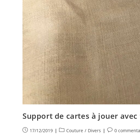
Support de cartes à jouer avec
Publication
Post
Commentaires
17/12/2019
Couture
/
Divers
0 commenta
publiée :
category:
de