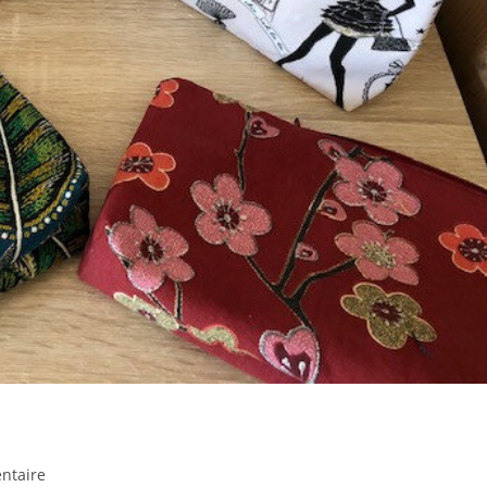
es
ntaire