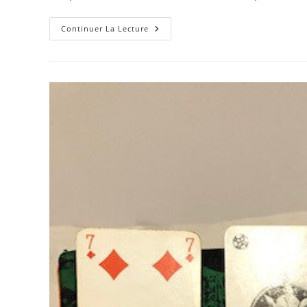
Sac
Continuer La Lecture
Citadin
La
Vie
En
Rose