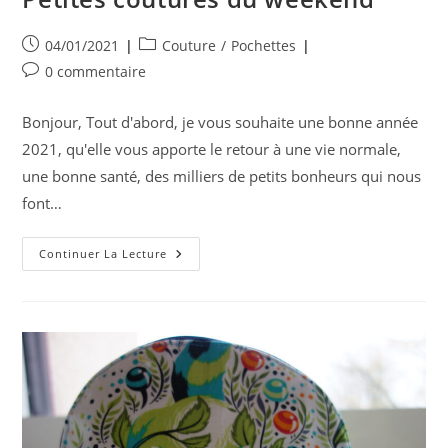
Publication
Post
04/01/2021
Couture
/
Pochettes
publiée :
category:
Commentaires
0 commentaire
de
la
Bonjour, Tout d'abord, je vous souhaite une bonne année
publication :
2021, qu'elle vous apporte le retour à une vie normale,
une bonne santé, des milliers de petits bonheurs qui nous
font…
Petites
Continuer La Lecture
Coutures
Du
Weekend