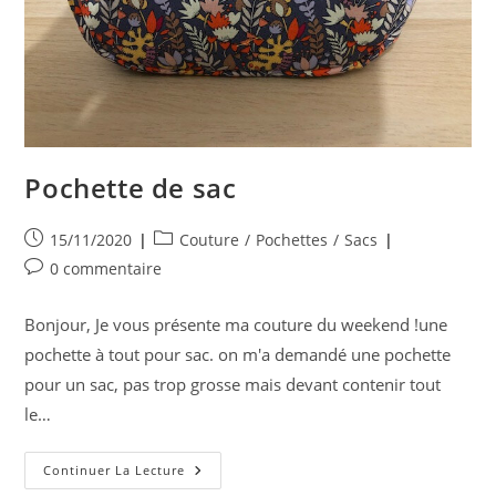
Pochette de sac
Publication
Post
15/11/2020
Couture
/
Pochettes
/
Sacs
publiée :
category:
Commentaires
0 commentaire
de
la
Bonjour, Je vous présente ma couture du weekend !une
publication :
pochette à tout pour sac. on m'a demandé une pochette
pour un sac, pas trop grosse mais devant contenir tout
le…
Pochette
Continuer La Lecture
De