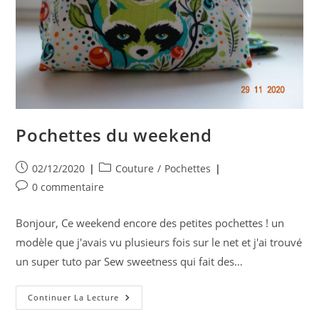
Pochettes du weekend
Publication
Post
02/12/2020
Couture
/
Pochettes
publiée :
category:
Commentaires
0 commentaire
de
la
Bonjour, Ce weekend encore des petites pochettes ! un
publication :
modèle que j'avais vu plusieurs fois sur le net et j'ai trouvé
un super tuto par Sew sweetness qui fait des…
Pochettes
Continuer La Lecture
Du
Weekend