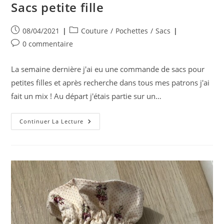
Sacs petite fille
Publication
Post
08/04/2021
Couture
/
Pochettes
/
Sacs
publiée :
category:
Commentaires
0 commentaire
de
la
La semaine dernière j'ai eu une commande de sacs pour
publication :
petites filles et après recherche dans tous mes patrons j'ai
fait un mix ! Au départ j'étais partie sur un…
Sacs
Continuer La Lecture
Petite
Fille