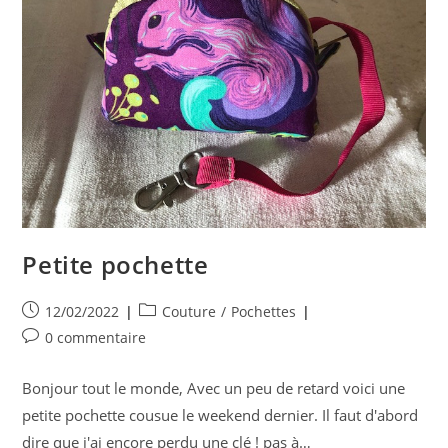
Petite pochette
Publication
Post
12/02/2022
Couture
/
Pochettes
publiée :
category:
Commentaires
0 commentaire
de
la
Bonjour tout le monde, Avec un peu de retard voici une
publication :
petite pochette cousue le weekend dernier. Il faut d'abord
dire que j'ai encore perdu une clé ! pas à…