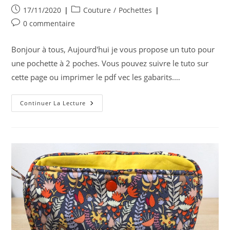
Publication
Post
17/11/2020
Couture
/
Pochettes
publiée :
category:
Commentaires
0 commentaire
de
la
Bonjour à tous, Aujourd'hui je vous propose un tuto pour
publication :
une pochette à 2 poches. Vous pouvez suivre le tuto sur
cette page ou imprimer le pdf vec les gabarits.…
TUTO
Continuer La Lecture
POCHETTE
MASQUE
2
POCHES