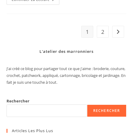
Et
Pochettes
De
Noël
1
2
Aller à 
L'atelier des marronniers
J'ai créé ce blog pour partager tout ce que j'aime : broderie, couture,
crochet, patchwork, appliqué, cartonnage, bricolage et jardinage. En
fait je suis une touche à tout.
Rechercher
RECHERCHER
Articles Les Plus Lus