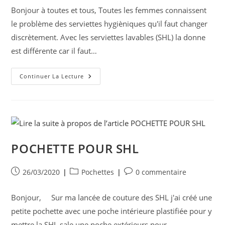
la
Bonjour à toutes et tous, Toutes les femmes connaissent
publication :
le problème des serviettes hygièniques qu'il faut changer
discrètement. Avec les serviettes lavables (SHL) la donne
est différente car il faut…
Pochette
Continuer La Lecture
Pour
SHL
Avec
Tuto
Et
Patron
POCHETTE POUR SHL
Publication
Post
Commentaires
26/03/2020
Pochettes
0 commentaire
publiée :
category:
de
la
Bonjour, Sur ma lancée de couture des SHL j'ai créé une
publication :
petite pochette avec une poche intérieure plastifiée pour y
mettre la SHL sale une poche extérieurs pour…