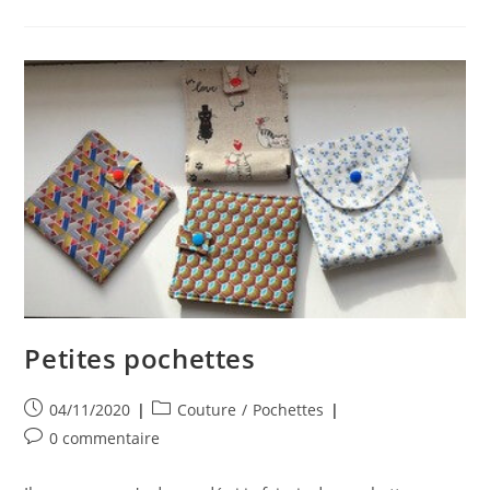
Sac
Petites pochettes
Publication
Post
04/11/2020
Couture
/
Pochettes
publiée :
category:
Commentaires
0 commentaire
de
la