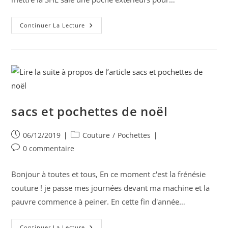
POCHETTE
Continuer La Lecture
POUR
SHL
sacs et pochettes de noël
Publication
Post
06/12/2019
Couture
/
Pochettes
publiée :
category:
Commentaires
0 commentaire
de
la
Bonjour à toutes et tous, En ce moment c'est la frénésie
publication :
couture ! je passe mes journées devant ma machine et la
pauvre commence à peiner. En cette fin d'année…
Sacs
Continuer La Lecture