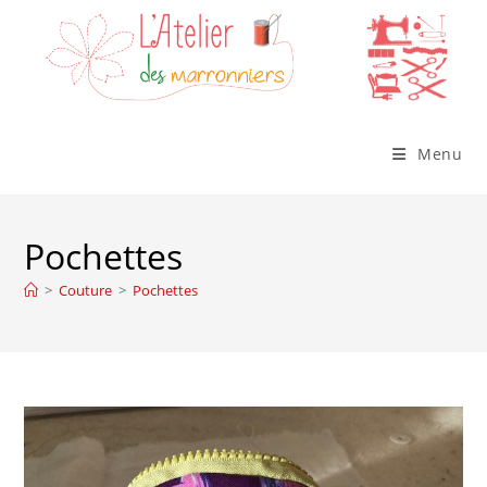
Skip
to
content
Menu
Pochettes
>
Couture
>
Pochettes