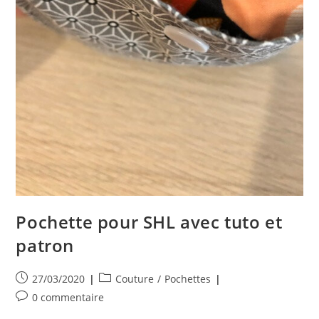
Pochette pour SHL avec tuto et
patron
Publication
Post
27/03/2020
Couture
/
Pochettes
publiée :
category:
Commentaires
0 commentaire
de