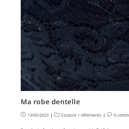
Ma robe dentelle
Publication
Post
Commentai
13/05/2023
Couture
/
Vêtements
0 comm
publiée :
category:
de
la