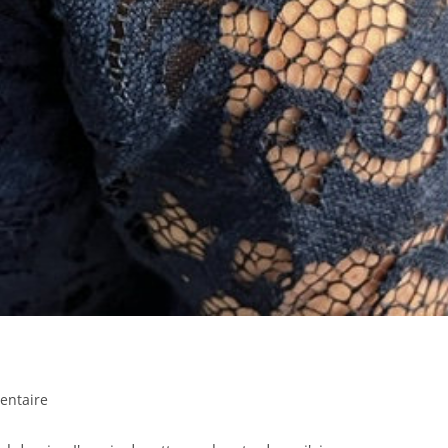
res
entaire