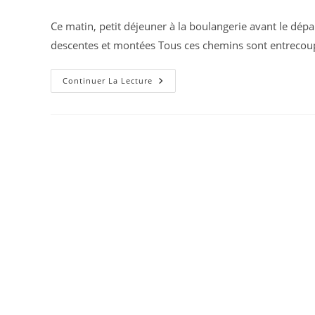
publiée :
category:
de
la
Ce matin, petit déjeuner à la boulangerie avant le dép
publicat
descentes et montées Tous ces chemins sont entreco
Jour
Continuer La Lecture
12
:
Ansião
–
Rabaçal
18
Km
=11,185 Mi
227km