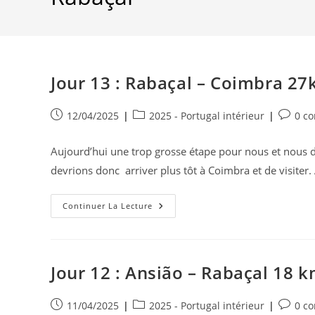
Jour 13 : Rabaçal – Coimbra 2
Publication
Post
Commen
12/04/2025
2025 - Portugal intérieur
0 c
publiée :
category:
de
la
Aujourd’hui une trop grosse étape pour nous et nous 
publicat
devrions donc arriver plus tôt à Coimbra et de visiter
Jour
Continuer La Lecture
13
:
Rabaçal
–
Coimbra
27km
Jour 12 : Ansião – Rabaçal 18
=254
Km
Publication
Post
Commen
11/04/2025
2025 - Portugal intérieur
0 c