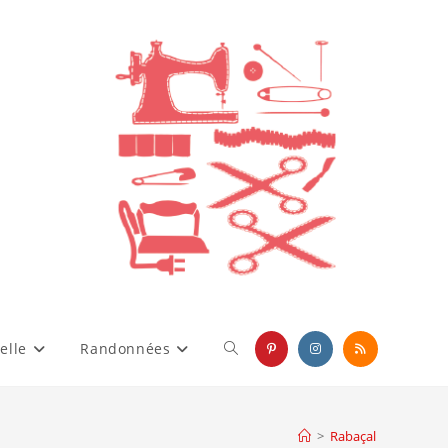
elle
Randonnées
Toggle
website
>
Rabaçal