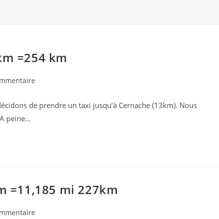
7km =254 km
taires
ommentaire
décidons de prendre un taxi jusqu’à Cernache (13km). Nous
ion :
. A peine…
 km =11,185 mi 227km
taires
ommentaire