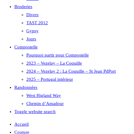
Broderies
Divers
TAST 2012
Gypsy
Jours
Compostelle
Pourquoi partir pour Compostelle
2023 – Vezelay – La Coquille
2024 – Vezelay 2 : La Coquille – St Jean PdPort
2025 – Portugal intérieur
Randonnées
West Higland Way
Chemin d’Amadour
Toggle website search
Accueil
Couture