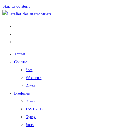
Skip to content
Accueil
Couture
Sacs
Vêtements
Divers
Broderies
Divers
TAST 2012
Gypsy
Jours