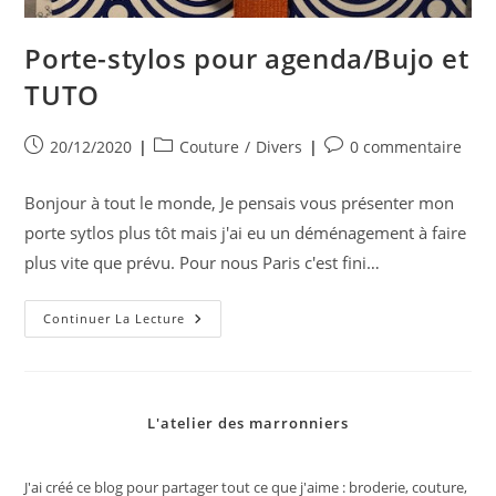
Porte-stylos pour agenda/Bujo et
TUTO
Publication
Post
Commentaires
20/12/2020
Couture
/
Divers
0 commentaire
publiée :
category:
de
la
Bonjour à tout le monde, Je pensais vous présenter mon
publication :
porte sytlos plus tôt mais j'ai eu un déménagement à faire
plus vite que prévu. Pour nous Paris c'est fini…
Porte-
Continuer La Lecture
Stylos
Pour
Agenda/Bujo
Et
TUTO
L'atelier des marronniers
J'ai créé ce blog pour partager tout ce que j'aime : broderie, couture,