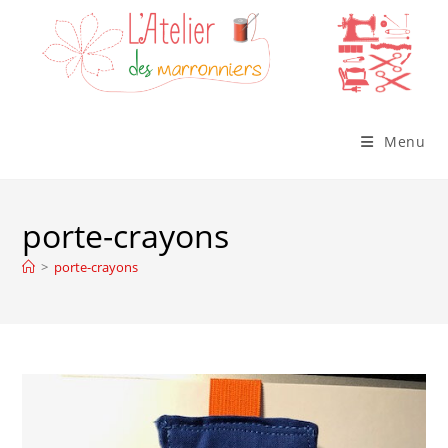
Skip
to
content
Menu
porte-crayons
>
porte-crayons