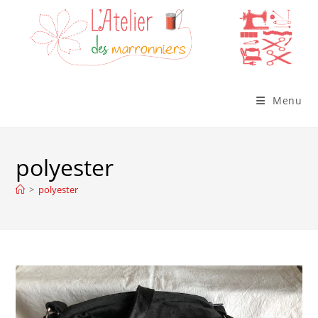
Skip
to
content
Menu
polyester
>
polyester