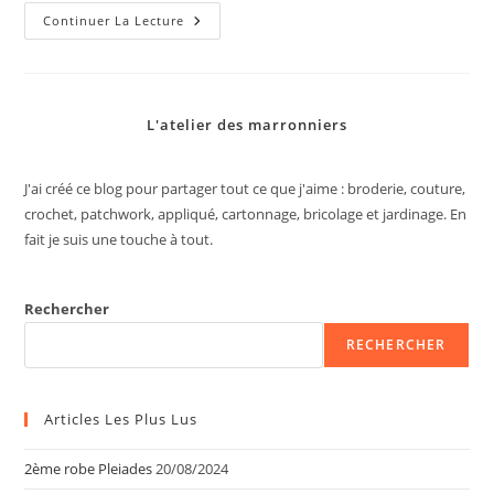
Ma
Continuer La Lecture
Dernière
Couture
De
L’année
L'atelier des marronniers
J'ai créé ce blog pour partager tout ce que j'aime : broderie, couture,
crochet, patchwork, appliqué, cartonnage, bricolage et jardinage. En
fait je suis une touche à tout.
Rechercher
RECHERCHER
Articles Les Plus Lus
2ème robe Pleiades
20/08/2024