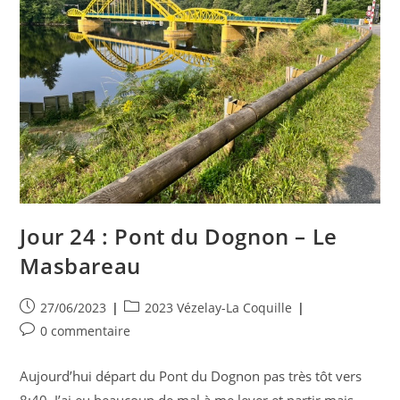
Jour 24 : Pont du Dognon – Le
Masbareau
Publication
Post
27/06/2023
2023 Vézelay-La Coquille
publiée :
category:
Commentaires
0 commentaire
de
la
Aujourd’hui départ du Pont du Dognon pas très tôt vers
publication :