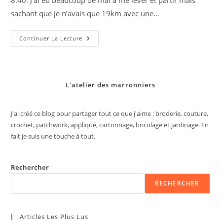
8:40. J’ai eu beaucoup de mal à me lever et partir mais
sachant que je n’avais que 19km avec une…
Jour
Continuer La Lecture
24
:
Pont
Du
Dognon
–
L'atelier des marronniers
Le
Masbareau
J'ai créé ce blog pour partager tout ce que j'aime : broderie, couture,
crochet, patchwork, appliqué, cartonnage, bricolage et jardinage. En
fait je suis une touche à tout.
Rechercher
RECHERCHER
Articles Les Plus Lus