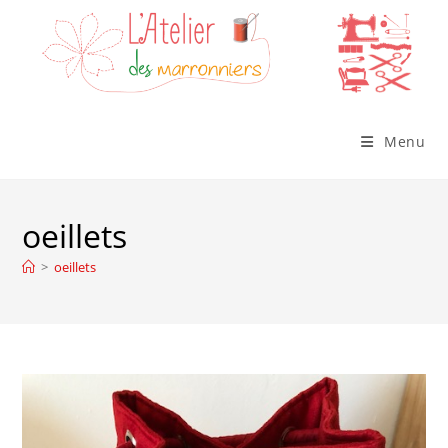
Skip
to
content
Menu
oeillets
>
oeillets