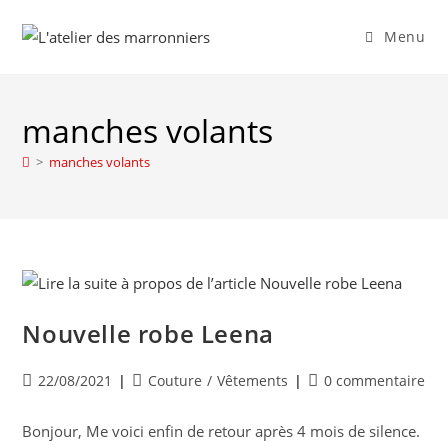
Skip
to
Menu
content
manches volants
>
manches volants
Nouvelle robe Leena
Publication
Post
Commentaires
22/08/2021
Couture
/
Vêtements
0 commentaire
publiée :
category:
de
la
Bonjour, Me voici enfin de retour après 4 mois de silence.
publication :