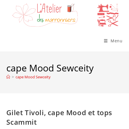
Skip
to
content
Menu
cape Mood Sewceity
>
cape Mood Sewceity
Gilet Tivoli, cape Mood et tops
Scammit