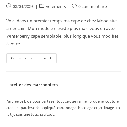
Publication
Post
Commentaires
08/04/2026
Vêtements
0 commentaire
publiée :
category:
de
la
Voici dans un premier temps ma cape de chez Mood site
publication :
américain. Mon modèle n'existe plus mais vous en avez
Winterberry cape semblable, plus long que vous modifiez
à votre…
Gilet
Continuer La Lecture
Tivoli,
Cape
Mood
Et
Tops
Scammit
L'atelier des marronniers
J'ai créé ce blog pour partager tout ce que j'aime : broderie, couture,
crochet, patchwork, appliqué, cartonnage, bricolage et jardinage. En
fait je suis une touche à tout.