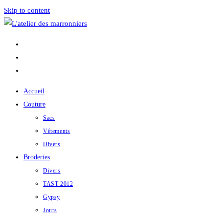
Skip to content
Accueil
Couture
Sacs
Vêtements
Divers
Broderies
Divers
TAST 2012
Gypsy
Jours