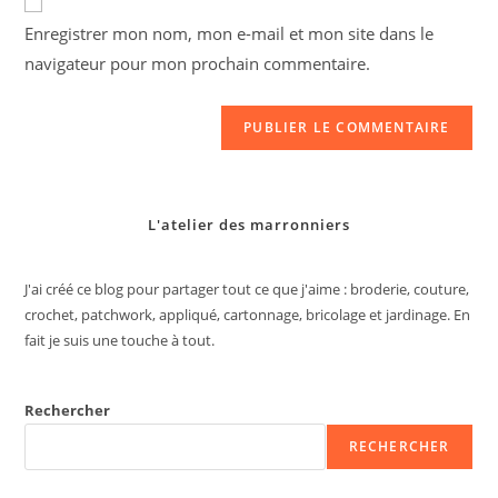
comment
votre
Enregistrer mon nom, mon e-mail et mon site dans le
site
navigateur pour mon prochain commentaire.
(facultatif)
L'atelier des marronniers
J'ai créé ce blog pour partager tout ce que j'aime : broderie, couture,
crochet, patchwork, appliqué, cartonnage, bricolage et jardinage. En
fait je suis une touche à tout.
Rechercher
RECHERCHER