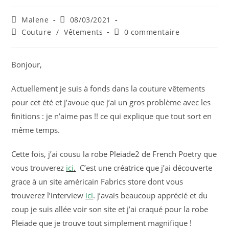
Auteur/autrice
Publication
Malene
08/03/2021
de
publiée :
Post
Commentaires
Couture
/
Vêtements
0 commentaire
la
category:
de
publication :
la
publication :
Bonjour,
Actuellement je suis à fonds dans la couture vêtements
pour cet été et j’avoue que j’ai un gros problème avec les
finitions : je n’aime pas !! ce qui explique que tout sort en
même temps.
Cette fois, j’ai cousu la robe Pleiade2 de French Poetry que
vous trouverez
ici
.
C’est une créatrice que j’ai découverte
grace à un site américain Fabrics store dont vous
trouverez l’interview
ici
. j’avais beaucoup apprécié et du
coup je suis allée voir son site et j’ai craqué pour la robe
Pleiade que je trouve tout simplement magnifique !