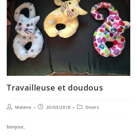
Travailleuse et doudous
Auteur/autrice
Publication
Post
Malene
20/03/2018
Divers
de
publiée :
category:
la
publication :
bonjour,