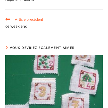
Read
Article précédent
more
ce week end
articles
VOUS DEVRIEZ ÉGALEMENT AIMER