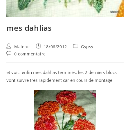
mes dahlias
Auteur/autrice
Publication
Post
Malene
18/06/2012
Gypsy
de
publiée :
category:
Commentaires
0 commentaire
la
de
publication :
la
publication :
et voici enfin mes dahlias terminés, les 2 derniers blocs
vont suivre très rapidement car en cours de montage