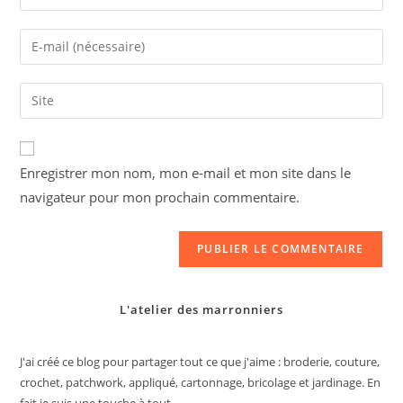
your
name
Enter
or
your
username
email
Saisir
to
address
l’URL
comment
to
de
comment
votre
Enregistrer mon nom, mon e-mail et mon site dans le
site
navigateur pour mon prochain commentaire.
(facultatif)
L'atelier des marronniers
J'ai créé ce blog pour partager tout ce que j'aime : broderie, couture,
crochet, patchwork, appliqué, cartonnage, bricolage et jardinage. En
fait je suis une touche à tout.